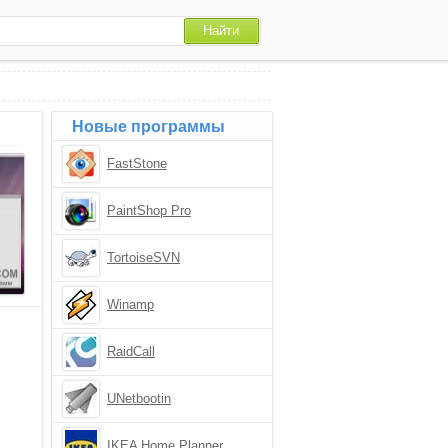
Новые программы
FastStone
PaintShop Pro
TortoiseSVN
Winamp
RaidCall
UNetbootin
IKEA Home Planner