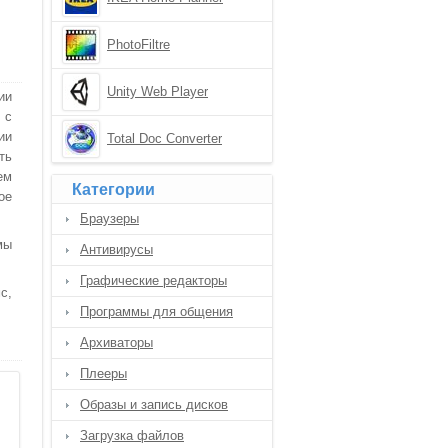
PhotoFiltre
Unity Web Player
ии
 с
ии
Total Doc Converter
ть
ем
Категории
ое
Браузеры
мы
Антивирусы
Графические редакторы
с,
Программы для общения
Архиваторы
Плееры
Образы и запись дисков
Загрузка файлов