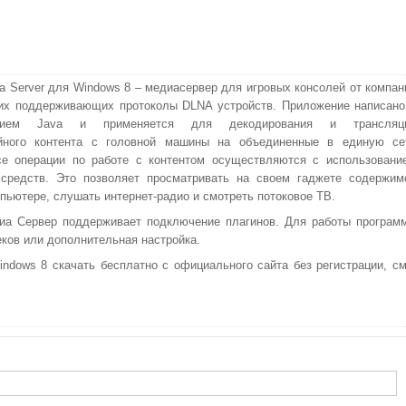
a Server для Windows 8 – медиасервер для игровых консолей от компан
их поддерживающих протоколы DLNA устройств. Приложение написано
анием Java и применяется для декодирования и трансляц
йного контента с головной машины на объединенные в единую се
се операции по работе с контентом осуществляются с использовани
 средств. Это позволяет просматривать на своем гаджете содержим
мпьютере, слушать интернет-радио и смотреть потоковое ТВ.
а Сервер поддерживает подключение плагинов. Для работы програм
еков или дополнительная настройка.
ndows 8 скачать бесплатно с официального сайта без регистрации, см