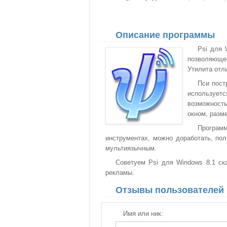
Описание программы
Psi для 
позволяюще
Утилита отл
Пси пост
используетс
возможность
окном, разм
Програм
инструментах, можно доработать, по
мультиязычным.
Советуем Psi для Windows 8.1 ска
рекламы.
Отзывы пользователей
Имя или ник: