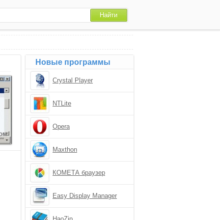
Новые программы
Crystal Player
NTLite
Opera
Maxthon
КОМЕТА браузер
Easy Display Manager
HaoZip