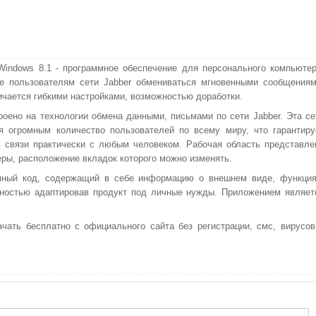
Windows 8.1 - программное обеспечение для персонального компьютер
е пользователям сети Jabber обмениваться мгновенными сообщениям
ичается гибкими настройками, возможностью доработки.
роено на технологии обмена данными, письмами по сети Jabber. Эта се
я огромным количество пользователей по всему миру, что гарантиру
 связи практически с любым человеком. Рабочая область представле
еры, расположение вкладок которого можно изменять.
мный код, содержащий в себе информацию о внешнем виде, функция
лностью адаптировав продукт под личные нужды. Приложением являет
чать бесплатно с официального сайта без регистрации, смс, вирусов