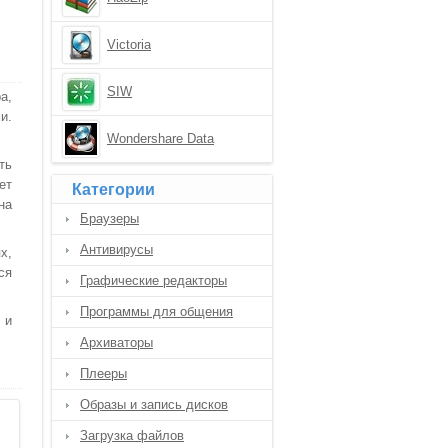
Victoria
SIW
а,
и.
Wondershare Data
Recovery
ть
ет
Категории
на
Браузеры
Антивирусы
х,
ся
Графические редакторы
Программы для общения
 и
Архиваторы
Плееры
Образы и запись дисков
Загрузка файлов