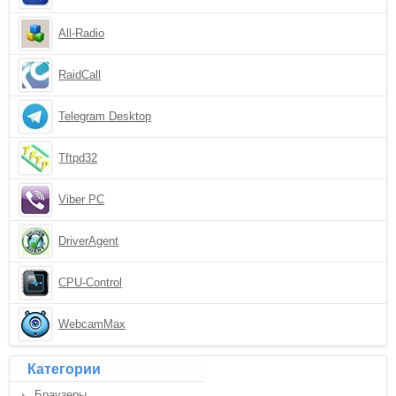
All-Radio
RaidCall
Telegram Desktop
Tftpd32
Viber PC
DriverAgent
CPU-Control
WebcamMax
Категории
Браузеры