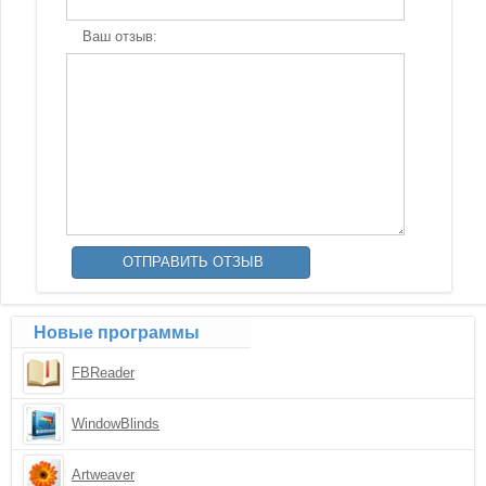
Ваш отзыв:
Новые программы
FBReader
WindowBlinds
Artweaver