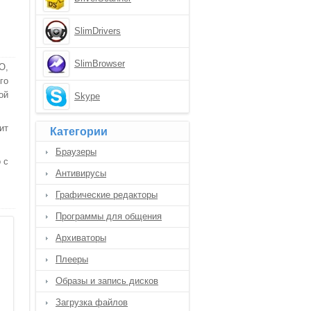
SlimDrivers
SlimBrowser
О,
го
ой
Skype
ит
Категории
Браузеры
 с
Антивирусы
Графические редакторы
Программы для общения
Архиваторы
Плееры
Образы и запись дисков
Загрузка файлов