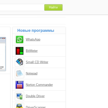
Новые программы
WhatsApp
BitMeter
Small CD Writer
Notepad
Norton Commander
Double Driver
DriverScanner