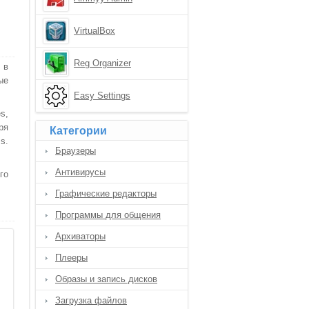
VirtualBox
Reg Organizer
 в
ые
Easy Settings
s,
ря
Категории
s.
Браузеры
Антивирусы
го
Графические редакторы
Программы для общения
Архиваторы
Плееры
Образы и запись дисков
Загрузка файлов