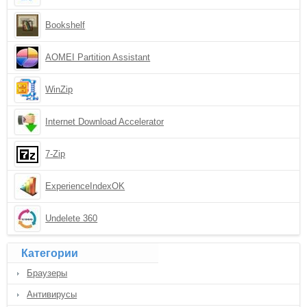
Bookshelf
AOMEI Partition Assistant
WinZip
Internet Download Accelerator
7-Zip
ExperienceIndexOK
Undelete 360
Категории
Браузеры
Антивирусы