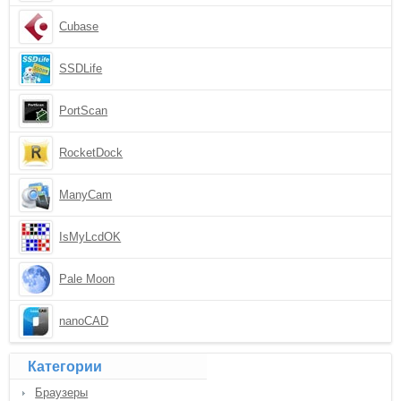
Cubase
SSDLife
PortScan
RocketDock
ManyCam
IsMyLcdOK
Pale Moon
nanoCAD
Категории
Браузеры