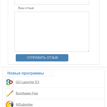
Ваш отзыв:
Новые программы
GO Launcher EX
BurnAware Free
AllSubmitter