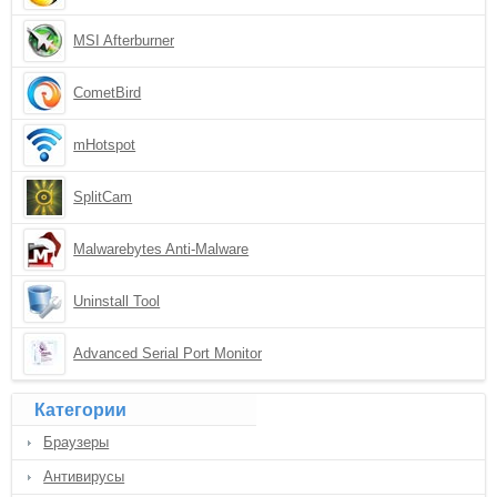
MSI Afterburner
CometBird
mHotspot
SplitCam
Malwarebytes Anti-Malware
Uninstall Tool
Advanced Serial Port Monitor
Категории
Браузеры
Антивирусы