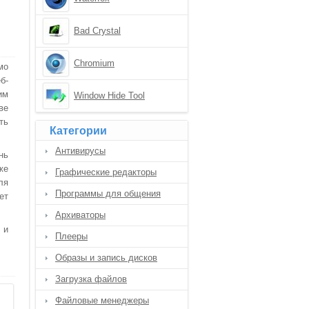
Bad Crystal
Chromium
мо
б-
им
Window Hide Tool
ве
ть
Категории
Антивирусы
нь
же
Графические редакторы
ля
Программы для общения
ет
Архиваторы
 и
Плееры
Образы и запись дисков
Загрузка файлов
Файловые менеджеры