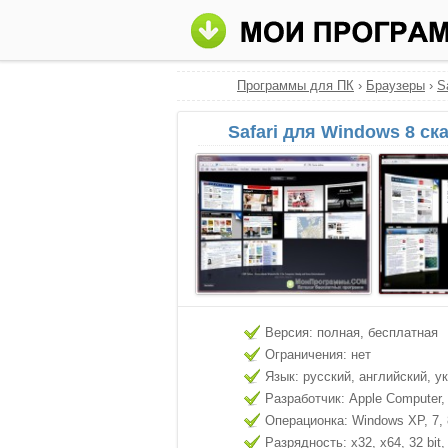
Программы для ПК
›
Браузеры
›
S
Safari для Windows 8 ск
Версия: полная, бесплатная
Ограничения: нет
Язык: русский, английский, у
Разработчик: Apple Computer,
Операционка: Windows XP, 7, 8
Разрядность: x32, x64, 32 bit, 