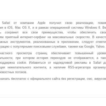
 Safari от компании Apple получил свою реализацию, поми
ия в iOS, Mac OS X, и в рамках операционной системы Windows 8. Ве
ель сохранил все свои преимущества, чтобы обеспечить сво
ям приятный интернет-серфинг на максимальных скоростях. В качест
ажных инструментов, реализованных в приложении, следует отмети
грацию с популярными поисковыми службами, такими как Google, Yahoo.
астного просмотра страниц обеспечивает повышенный урове
альности, при котором история переходов не отображается, а так
поддержка cookie. Избавиться от надоедливой рекламы в Safari д
ии нежелательного контента, а наличие RSS-агрегатора организу
новостных потоков.
качать бесплатно с официального сайта без регистрации, смс, вирусов