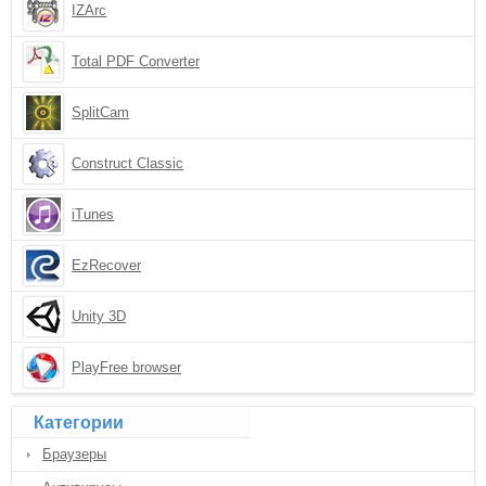
IZArc
Total PDF Converter
SplitCam
Construct Classic
iTunes
EzRecover
Unity 3D
PlayFree browser
Категории
Браузеры