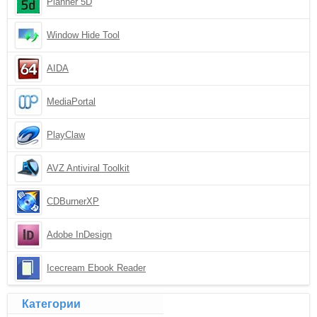
Planner 5D
Window Hide Tool
AIDA
MediaPortal
PlayClaw
AVZ Antiviral Toolkit
CDBurnerXP
Adobe InDesign
Icecream Ebook Reader
Категории