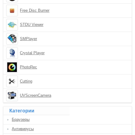
Free Disc Burner
STDU Viewer
SMPlayer
Crystal Player
PhotoRec
Cutting
UVScreenCamera
Категории
Браузеры
Антивирусы