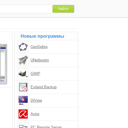
Новые программы
GeoGebra
UNetbootin
GIMP
Exiland Backup
Professional
DjView
Avira
PC Remote Server