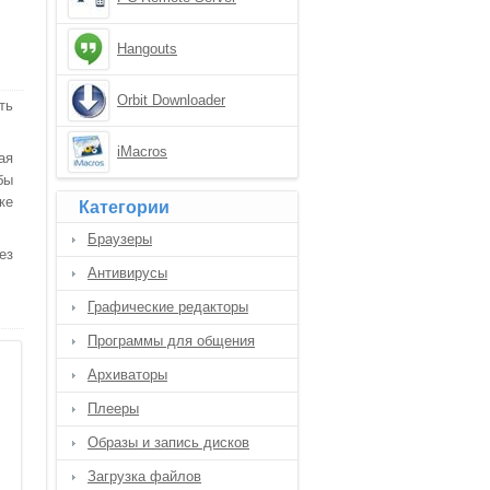
Hangouts
Orbit Downloader
ть
iMacros
ая
бы
ке
Категории
Браузеры
ез
Антивирусы
Графические редакторы
Программы для общения
Архиваторы
Плееры
Образы и запись дисков
Загрузка файлов