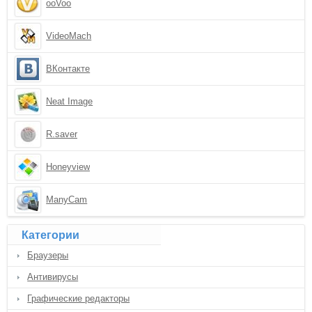
ooVoo
VideoMach
ВКонтакте
Neat Image
R.saver
Honeyview
ManyCam
Категории
Браузеры
Антивирусы
Графические редакторы