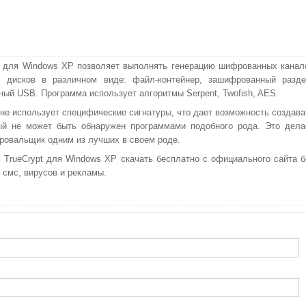
t для Windows XP позволяет выполнять генерацию шифрованных канал
х дисков в различном виде: файл-контейнер, зашифрованный разде
ный USB. Программа использует алгоритмы Serpent, Twofish, AES.
 не использует специфические сигнатуры, что дает возможность создава
ый не может быть обнаружен программами подобного рода. Это дела
овальщик одним из лучших в своем роде.
 TrueCrypt для Windows XP скачать бесплатно с официального сайта б
 смс, вирусов и рекламы.