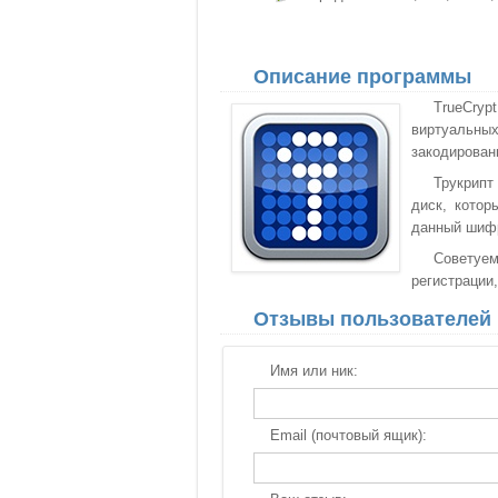
Описание программы
TrueCryp
виртуальны
закодирован
Трукрипт
диск, котор
данный шифр
Советуем
регистрации,
Отзывы пользователей
Имя или ник:
Email (почтовый ящик):