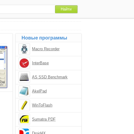
Новые программы
Macro Recorder
InterBase
AS SSD Benchmark
AkelPad
WinToFlash
Sumatra PDF
Droid4X