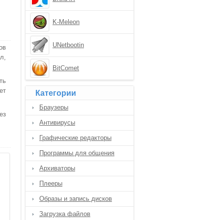
K-Meleon
UNetbootin
ов
л,
BitComet
ть
ет
Категории
Браузеры
ез
Антивирусы
Графические редакторы
Программы для общения
Архиваторы
Плееры
Образы и запись дисков
Загрузка файлов