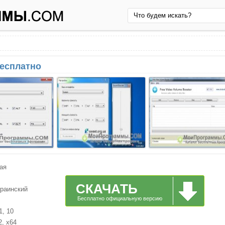
бесплатно
ая
СКАЧАТЬ
краинский
Бесплатно официальную версию
1, 10
2, x64