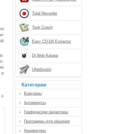
Total Recorder
Task Coach
ля
ет
ой
Easy CD-DA Extractor
р.
Dr.Web Katana
о.
ак
UNetbootin
 в
Категории
Браузеры
 с
Антивирусы
Графические редакторы
Программы для общения
Архиваторы