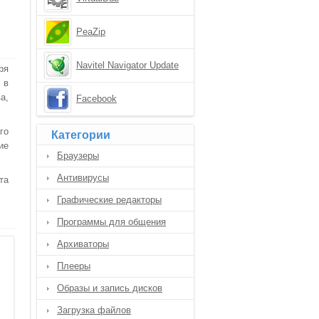
PeaZip
Navitel Navigator Update
ря
Center
 в
а,
Facebook
го
Категории
ие
Браузеры
Антивирусы
та
Графические редакторы
Программы для общения
Архиваторы
Плееры
Образы и запись дисков
Загрузка файлов