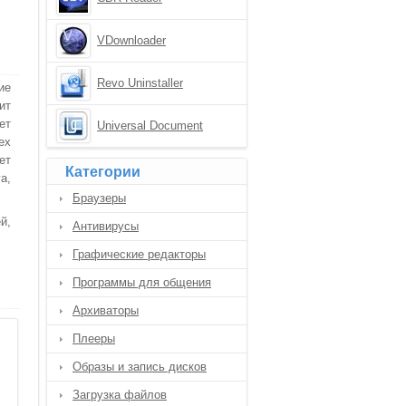
VDownloader
Revo Uninstaller
ие
ит
ет
Universal Document
ех
Converter
ет
Категории
а,
Браузеры
й,
Антивирусы
Графические редакторы
Программы для общения
Архиваторы
Плееры
Образы и запись дисков
Загрузка файлов