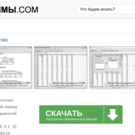
тно
платная
ый период
СКАЧАТЬ
краинский
Бесплатно официальную версию
, 8.1, 10
64 bit