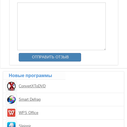
Новые программы
ConvertXToDVD
Smart Defrag
WPS Office
Sleipnir