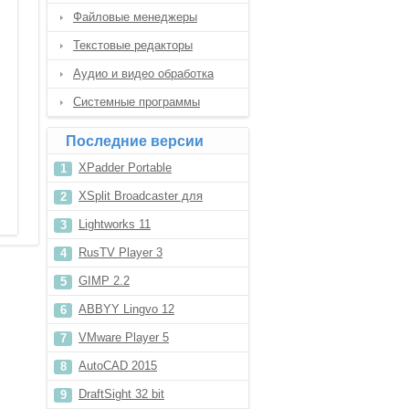
Файловые менеджеры
Текстовые редакторы
Аудио и видео обработка
Системные программы
Последние версии
XPadder Portable
XSplit Broadcaster для
Windows 8
Lightworks 11
RusTV Player 3
GIMP 2.2
ABBYY Lingvo 12
VMware Player 5
AutoCAD 2015
DraftSight 32 bit