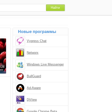
Новые программы
Vypress Chat
Networx
Windows Live Messenger
BullGuard
Ad-Aware
DjView
Google Chrome Beta