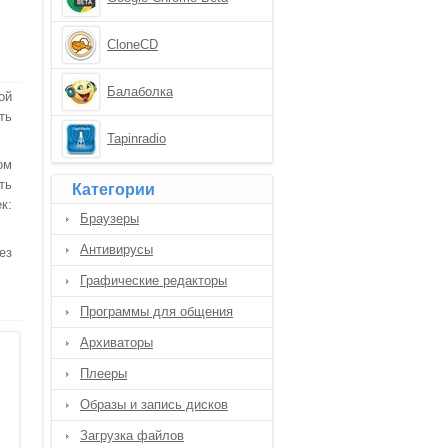
CloneCD
Балаболка
ой
ть
Tapinradio
ом
ть
Категории
к:
Браузеры
Антивирусы
ез
Графические редакторы
Программы для общения
Архиваторы
Плееры
Образы и запись дисков
Загрузка файлов