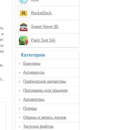
RocketDock
Sweet Home 3D
ть
 и
ет
Paint Tool SAI
ты
ка
Категории
Браузеры
в,
Антивирусы
с,
Графические редакторы
Программы для общения
Архиваторы
Плееры
Образы и запись дисков
Загрузка файлов