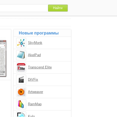
Новые программы
SkyMonk
AkelPad
Transcend Elite
DiVFix
Artweaver
RamMap
Kylo