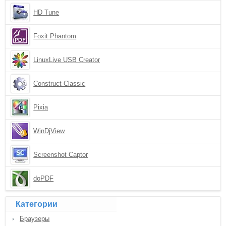
HD Tune
Foxit Phantom
LinuxLive USB Creator
Construct Classic
Pixia
WinDjView
Screenshot Captor
doPDF
Категории
Браузеры