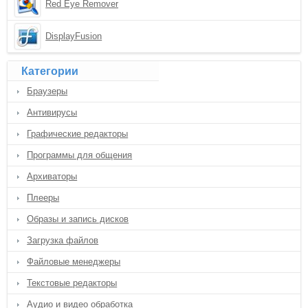
Red Eye Remover
DisplayFusion
Категории
Браузеры
Антивирусы
Графические редакторы
Программы для общения
Архиваторы
Плееры
Образы и запись дисков
Загрузка файлов
Файловые менеджеры
Текстовые редакторы
Аудио и видео обработка