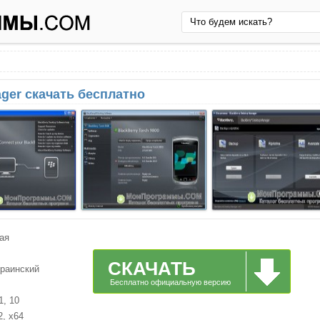
ager скачать бесплатно
ая
СКАЧАТЬ
краинский
Бесплатно официальную версию
1, 10
2, x64