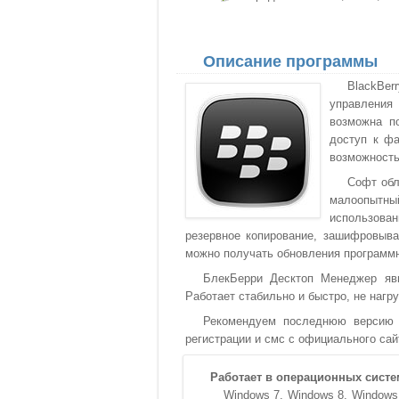
Описание программы
BlackBer
управления
возможна п
доступ к фа
возможность
Софт обл
малоопытн
использова
резервное копирование, зашифровыв
можно получать обновления программн
БлекБерри Десктоп Менеджер явн
Работает стабильно и быстро, не нагр
Рекомендуем последнюю версию B
регистрации и смс с официального сай
Работает в операционных систе
Windows 7
Windows 8
Windows