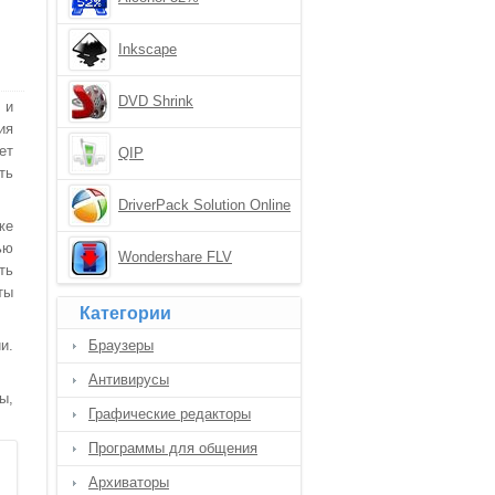
Inkscape
DVD Shrink
 и
ия
ет
QIP
ть
DriverPack Solution Online
же
ью
Wondershare FLV
ть
Downloader Pro
ты
Категории
и.
Браузеры
Антивирусы
ы,
Графические редакторы
Программы для общения
Архиваторы