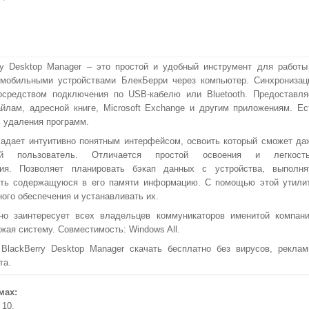
ry Desktop Manager – это простой и удобный инструмент для работы
 мобильными устройствами БлекБерри через компьютер. Синхронизац
осредством подключения по USB-кабелю или Bluetooth. Предоставля
йлам, адресной книге, Microsoft Exchange и другим приложениям. Ес
 удаления программ.
адает интуитивно понятным интерфейсом, освоить который сможет да
ый пользователь. Отличается простой освоения и легкост
ния. Позволяет планировать бэкап данных с устройства, выполня
ать содержащуюся в его памяти информацию. С помощью этой утили
ого обеспечения и устанавливать их.
о заинтересует всех владельцев коммуникаторов именитой компани
ужая систему. Совместимость: Windows All.
lackBerry Desktop Manager скачать бесплатно без вирусов, реклам
та.
мах:
 10