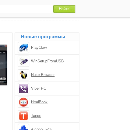
Новые программы
PlayClaw
WinSetupFromUSB
Nuke Browser
Viber PC
HtmlBook
Tango
Alcohol 52%