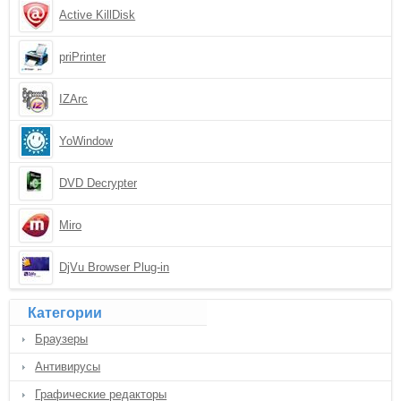
Active KillDisk
priPrinter
IZArc
YoWindow
DVD Decrypter
Miro
DjVu Browser Plug-in
Категории
Браузеры
Антивирусы
Графические редакторы