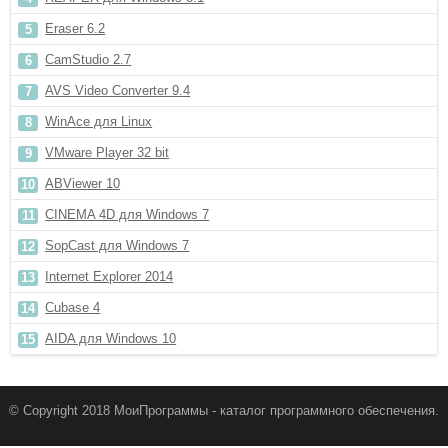
Eraser 6.2
CamStudio 2.7
AVS Video Converter 9.4
WinAce для Linux
VMware Player 32 bit
ABViewer 10
CINEMA 4D для Windows 7
SopCast для Windows 7
Internet Explorer 2014
Cubase 4
AIDA для Windows 10
© Copyright 2018 МоиПрограммы - каталог программного обеспечения.