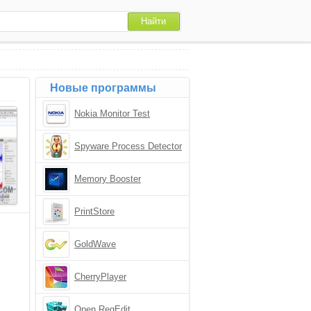
Новые программы
Nokia Monitor Test
Spyware Process Detector
Memory Booster
PrintStore
GoldWave
CherryPlayer
Open RegEdit