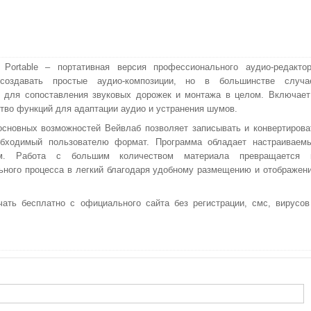
Portable – портативная версия профессионального аудио-редактор
создавать простые аудио-композиции, но в большинстве случа
 для сопоставления звуковых дорожек и монтажа в целом. Включает
тво функций для адаптации аудио и устранения шумов.
сновных возможностей Вейвлаб позволяет записывать и конвертирова
обходимый пользователю формат. Программа обладает настраиваем
ом. Работа с большим количеством материала превращается 
ьного процесса в легкий благодаря удобному размещению и отображен
чать бесплатно с официального сайта без регистрации, смс, вирусов