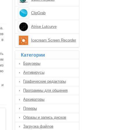
ClipGrab
Atrise Lutcurve
а.
ев
 в
Icecream Screen Recorder
ть
Категории
ым
Браузеры
из
ию
Антивирусы
Графические редакторы
 и
Программы для общения
Архиваторы
Плееры
Образы и запись дисков
Загрузка файлов