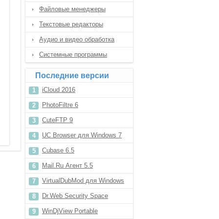
Файловые менеджеры
Текстовые редакторы
Аудио и видео обработка
Системные программы
Последние версии
iCloud 2016
PhotoFiltre 6
CuteFTP 9
UC Browser для Windows 7
Cubase 6.5
Mail.Ru Агент 5.5
VirtualDubMod для Windows
XP
Dr.Web Security Space
WinDjView Portable