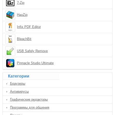
7-Zip
HaoZip
Infix PDF Editor
BleachBit
USB Safely Remove
Pinnacle Studio Ultimate
Категории
Браузеры
Антивирусы
Графические редакторы
Программы для общения