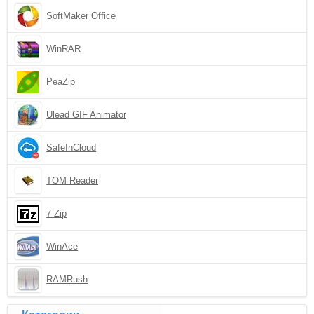
SoftMaker Office
WinRAR
PeaZip
Ulead GIF Animator
SafeInCloud
TOM Reader
7-Zip
WinAce
RAMRush