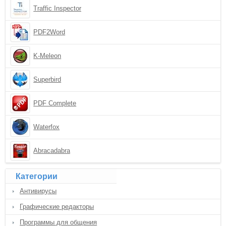
Traffic Inspector
PDF2Word
K-Meleon
Superbird
PDF Complete
Waterfox
Abracadabra
Категории
Антивирусы
Графические редакторы
Программы для общения