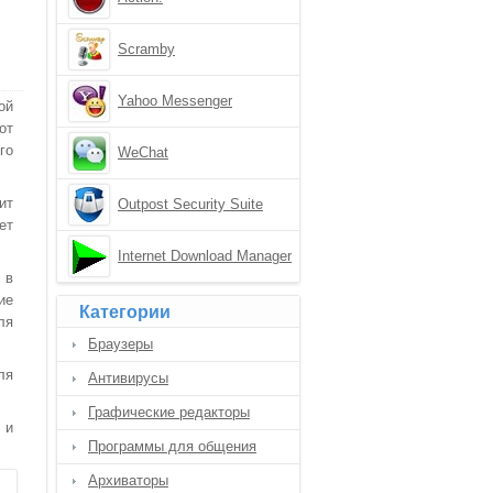
Scramby
Yahoo Messenger
ой
от
го
WeChat
ит
Outpost Security Suite
ет
Internet Download Manager
 в
ие
Категории
ля
Браузеры
ля
Антивирусы
Графические редакторы
 и
Программы для общения
Архиваторы