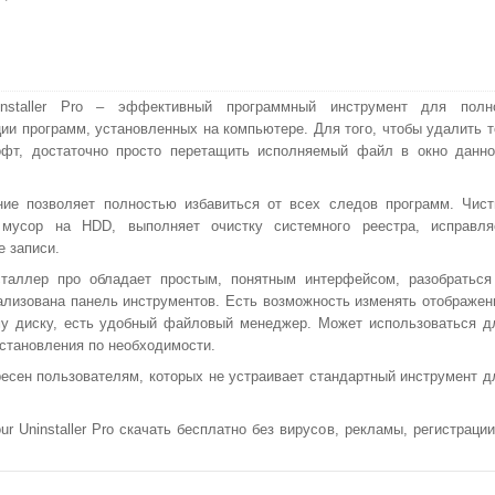
installer Pro – эффективный программный инструмент для полн
ии программ, установленных на компьютере. Для того, чтобы удалить т
офт, достаточно просто перетащить исполняемый файл в окно данно
ие позволяет полностью избавиться от всех следов программ. Чист
 мусор на HDD, выполняет очистку системного реестра, исправля
е записи.
таллер про обладает простым, понятным интерфейсом, разобраться
еализована панель инструментов. Есть возможность изменять отображен
му диску, есть удобный файловый менеджер. Может использоваться д
сстановления по необходимости.
есен пользователям, которых не устраивает стандартный инструмент д
Uninstaller Pro скачать бесплатно без вирусов, рекламы, регистрации