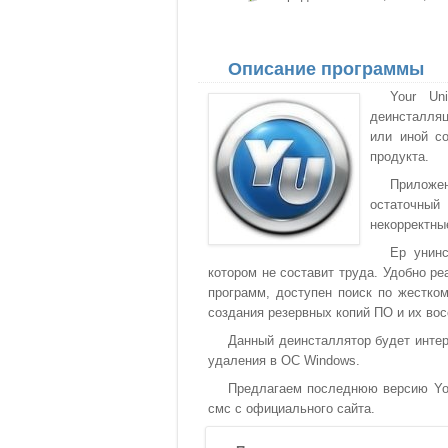
Описание программы
Your Un
деинсталляц
или иной с
продукта.
Приложен
остаточный
некорректны
Ер унинс
котором не составит труда. Удобно р
программ, доступен поиск по жестко
создания резервных копий ПО и их во
Данный деинсталлятор будет интер
удаления в ОС Windows.
Предлагаем последнюю версию Your 
смс с официального сайта.