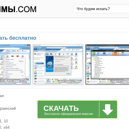
чать бесплатно
ая
СКАЧАТЬ
краинский
Бесплатно официальную версию
1, 10
2, x64