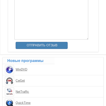
Новые программы
WinDVD
CwGet
NetTraffic
QuickTime