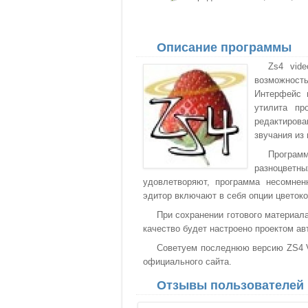
Описание программы
Zs4 vide
возможност
Интерфейс н
утилита пр
редактирова
звучания из
Програм
разноцветн
удовлетворяют, программа несомне
эдитор включают в себя опции цветоко
При сохранении готового материал
качество будет настроено проектом ав
Советуем последнюю версию ZS4 Vid
официального сайта.
Отзывы пользователей