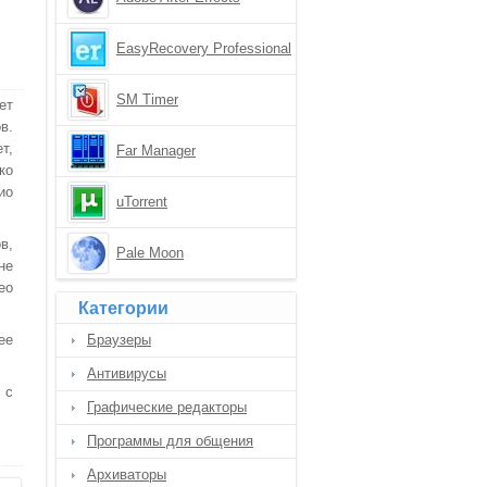
EasyRecovery Professional
SM Timer
ет
в.
т,
Far Manager
ко
ио
uTorrent
в,
Pale Moon
не
ео
Категории
ее
Браузеры
Антивирусы
 с
Графические редакторы
Программы для общения
Архиваторы