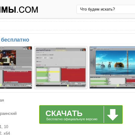
ь бесплатно
ая
СКАЧАТЬ
краинский
Бесплатно официальную версию
1, 10
2, x64