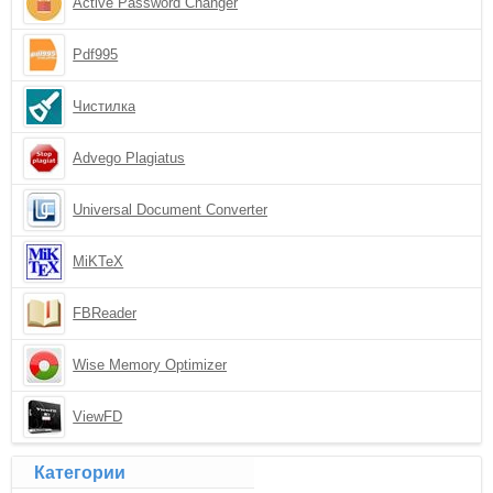
Active Password Changer
Pdf995
Чистилка
Advego Plagiatus
Universal Document Converter
MiKTeX
FBReader
Wise Memory Optimizer
ViewFD
Категории