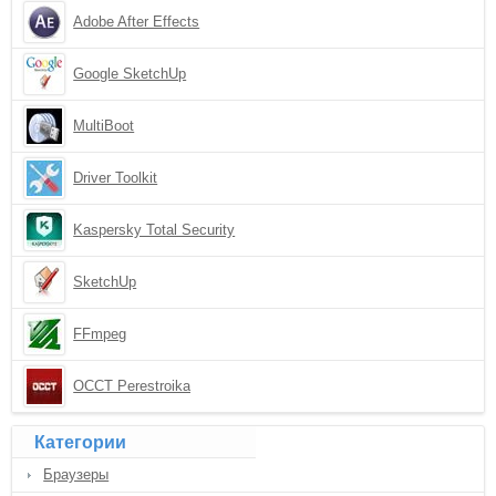
Adobe After Effects
Google SketchUp
MultiBoot
Driver Toolkit
Kaspersky Total Security
SketchUp
FFmpeg
OCCT Perestroika
Категории
Браузеры