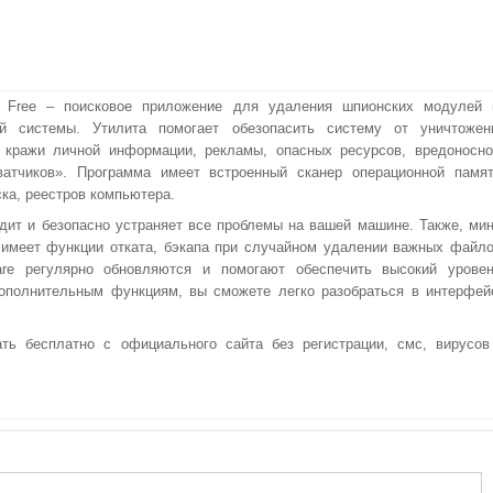
e Free – поисковое приложение для удаления шпионских модулей 
ой системы. Утилита помогает обезопасить систему от уничтожен
 кражи личной информации, рекламы, опасных ресурсов, вредоносно
ватчиков». Программа имеет встроенный сканер операционной памят
ска, реестров компьютера.
дит и безопасно устраняет все проблемы на вашей машине. Также, мин
имеет функции отката, бэкапа при случайном удалении важных файло
re регулярно обновляются и помогают обеспечить высокий уровен
ополнительным функциям, вы сможете легко разобраться в интерфей
ть бесплатно с официального сайта без регистрации, смс, вирусов