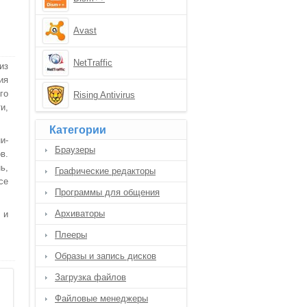
Avast
NetTraffic
из
ия
го
Rising Antivirus
и,
Категории
и-
Браузеры
в.
ь,
Графические редакторы
се
Программы для общения
Архиваторы
 и
Плееры
Образы и запись дисков
Загрузка файлов
Файловые менеджеры