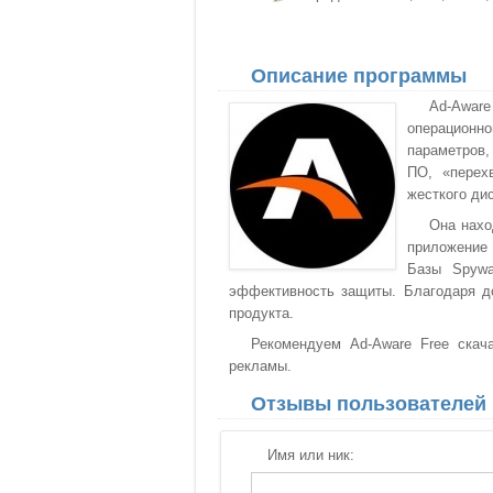
Описание программы
Ad-Awar
операционн
параметров,
ПО, «перех
жесткого ди
Она нахо
приложение 
Базы Spywa
эффективность защиты. Благодаря д
продукта.
Рекомендуем Ad-Aware Free скача
рекламы.
Отзывы пользователей
Имя или ник: