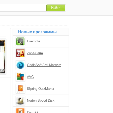
Новые программы
Evernote
ZoneAlarm
GridinSoft Anti-Malware
AVG
ISpring QuizMaker
Norton Speed Disk
Dism++