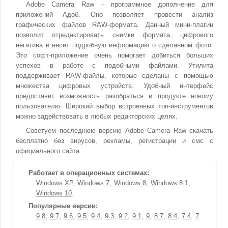
Adobe Camera Raw – программное дополнение для
приложений Адоб. Оно позволяет провести анализ
графических файлов RAW-формата. Данный мини-плагин
позволит отредактировать снимки формата, цифрового
негатива и несет подробную информацию о сделанном фото.
Это софт-приложение очень помогает добиться больших
успехов в работе с подобными файлами. Утилита
поддерживает RAW-файлы, которые сделаны с помощью
множества цифровых устройств. Удобный интерфейс
предоставит возможность разобраться в продукте новому
пользователю. Широкий выбор встроенных топ-инструментов
можно задействовать в любых редакторских целях.
Советуем последнюю версию Adobe Camera Raw скачать
бесплатно без вирусов, рекламы, регистрации и смс с
официального сайта.
Работает в операционных системах:
Windows XP
Windows 7
Windows 8
Windows 8.1
Windows 10
Популярные версии:
9.8
9.7
9.6
9.5
9.4
9.3
9.2
9.1
9
8.7
8.4
7.4
7