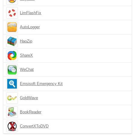
LimFlashFix
AutoLogger
HaoZip
ShareX
WeChat
Emsisoft Emergency Kit
GoldWave
BookReader
ConvertXToDVD