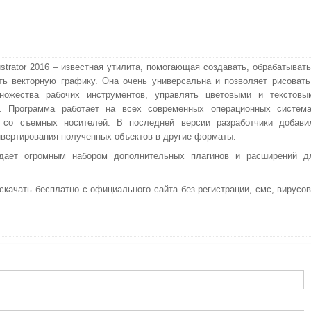
lustrator 2016 – известная утилита, помогающая создавать, обрабатывать
ть векторную графику. Она очень универсальна и позволяет рисовать
ожества рабочих инструментов, управлять цветовыми и текстовы
и. Программа работает на всех современных операционных система
я со съемных носителей. В последней версии разработчики добави
вертирования полученных объектов в другие форматы.
дает огромным набором дополнительных плагинов и расширений д
6 скачать бесплатно с официального сайта без регистрации, смс, вирусов