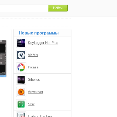
Новые программы
KeyLogger Net Plus
VKMix
Picasa
Sibelius
Artweaver
SIW
Exiland Backup