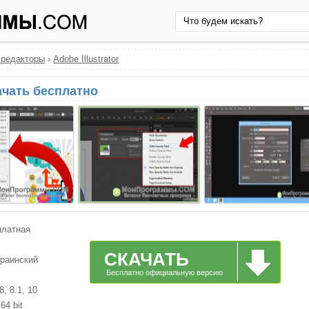
 редакторы
›
Adobe Illustrator
качать бесплатно
платная
СКАЧАТЬ
краинский
Бесплатно официальную версию
, 8.1, 10
64 bit