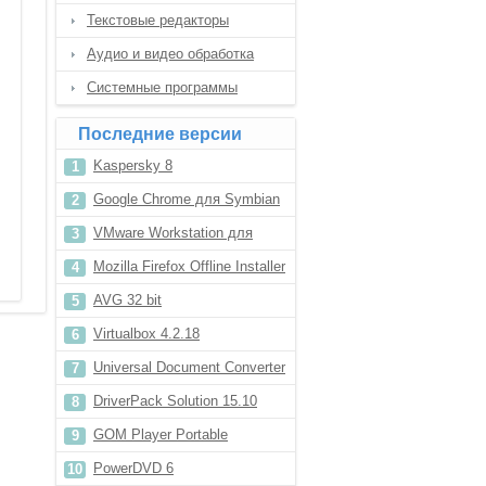
Текстовые редакторы
Аудио и видео обработка
Системные программы
Последние версии
Kaspersky 8
Google Chrome для Symbian
VMware Workstation для
Windows 7
Mozilla Firefox Offline Installer
32 bit
AVG 32 bit
Virtualbox 4.2.18
Universal Document Converter
6.6
DriverPack Solution 15.10
GOM Player Portable
PowerDVD 6