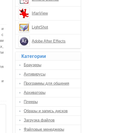
Professional
IrfanView
LightShot
 и
 с
ми
Adobe After Effects
х,
ли
Категории
Браузеры
ля
Антивирусы
 и
Программы для общения
Архиваторы
Плееры
Образы и запись дисков
Загрузка файлов
Файловые менеджеры