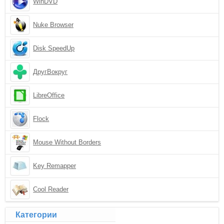
WinDVD
Nuke Browser
Disk SpeedUp
ДругВокруг
LibreOffice
Flock
Mouse Without Borders
Key Remapper
Cool Reader
Категории