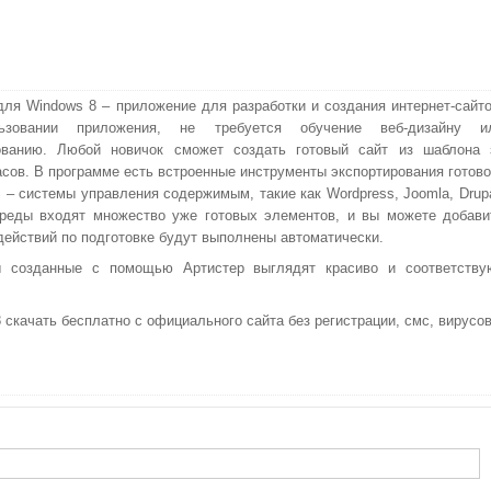
r для Windows 8 – приложение для разработки и создания интернет-сайто
ьзовании приложения, не требуется обучение веб-дизайну и
ованию. Любой новичок сможет создать готовый сайт из шаблона 
асов. В программе есть встроенные инструменты экспортирования готово
 – системы управления содержимым, такие как Wordpress, Joomla, Drupa
реды входят множество уже готовых элементов, и вы можете добави
 действий по подготовке будут выполнены автоматически.
ы созданные с помощью Артистер выглядят красиво и соответству
8 скачать бесплатно с официального сайта без регистрации, смс, вирусов