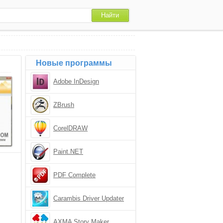
Новые программы
Adobe InDesign
ZBrush
CorelDRAW
Paint.NET
PDF Complete
Carambis Driver Updater
AXMA Story Maker