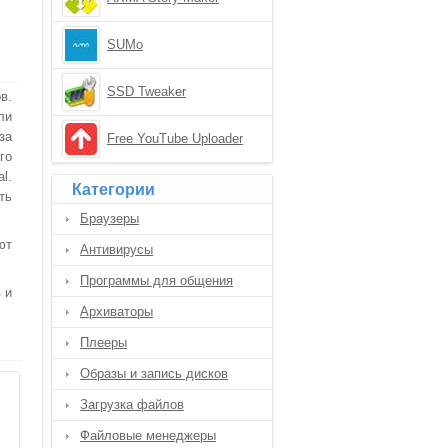
SUMo
SSD Tweaker
в.
ли
за
Free YouTube Uploader
го
l.
Категории
ть
Браузеры
ют
Антивирусы
Программы для общения
 и
Архиваторы
Плееры
Образы и запись дисков
Загрузка файлов
Файловые менеджеры