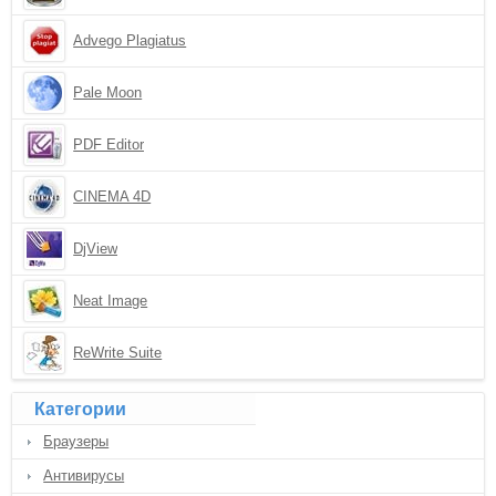
Advego Plagiatus
Pale Moon
PDF Editor
CINEMA 4D
DjView
Neat Image
ReWrite Suite
Категории
Браузеры
Антивирусы