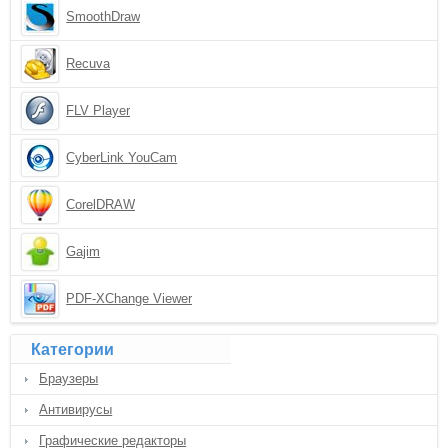
SmoothDraw
Recuva
FLV Player
CyberLink YouCam
CorelDRAW
Gajim
PDF-XChange Viewer
Категории
Браузеры
Антивирусы
Графические редакторы