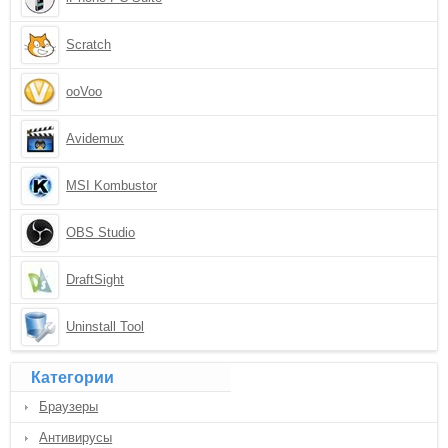
Scratch
ooVoo
Avidemux
MSI Kombustor
OBS Studio
DraftSight
Uninstall Tool
Категории
Браузеры
Антивирусы