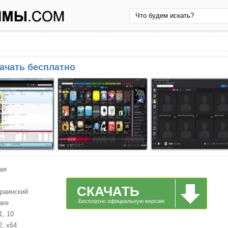
качать бесплатно
ая
СКАЧАТЬ
краинский
Бесплатно официальную версию
are
1, 10
2, x64