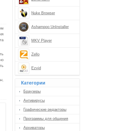
Nuke Browser
Ashampoo UnInstaller
ем
ия
та
MKV Player
ть
Zello
но
ть
Ezvid
ы,
Категории
Браузеры
Антивирусы
Графические редакторы
Программы для общения
Архиваторы