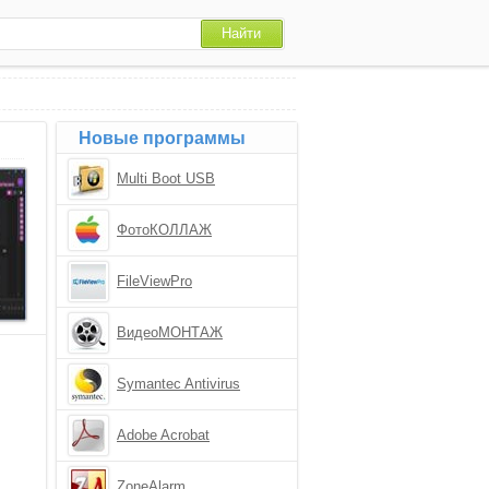
Новые программы
Multi Boot USB
ФотоКОЛЛАЖ
FileViewPro
ВидеоМОНТАЖ
Symantec Antivirus
Corporate Edition
Adobe Acrobat
ZoneAlarm