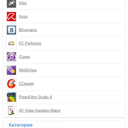
Xfire
Avira
ВКонтакте
PC Performer
iTunes
WinDjView
CCleaner
PhotoFiltre Studio X
AV Video Karaoke Maker
Категории