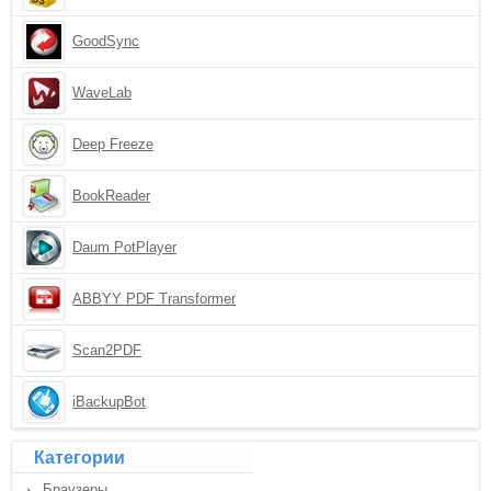
GoodSync
WaveLab
Deep Freeze
BookReader
Daum PotPlayer
ABBYY PDF Transformer
Scan2PDF
iBackupBot
Категории
Браузеры