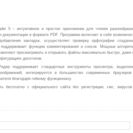
ader 5 – интуитивное и простое приложение для чтения разнообразн
и документации в формате PDF. Программа включает в себя возможнос
 добавления закладок, осуществляет проверку орфографии созданн
, поддерживает функцию комментирования и сносок. Мощные алгорит
озволяют просматривать и открывать файлы максимально быстро, даже 
фигурациях десктопов.
Ридер поддерживает стандартные инструменты просмотра, выделен
изображений, интегрируется в большинство современных браузеров
ателя благодаря гибкому функционалу.
ть бесплатно с официального сайта без регистрации, смс, вирусов