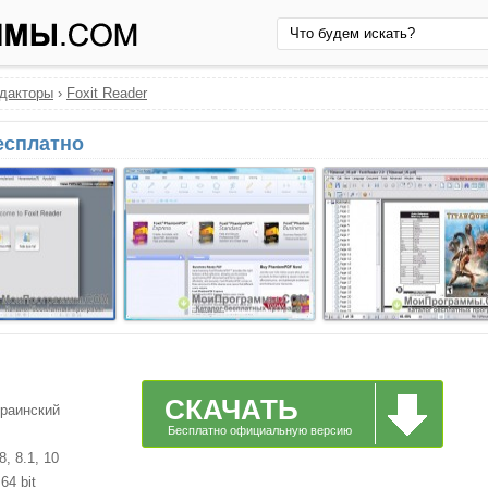
едакторы
›
Foxit Reader
бесплатно
СКАЧАТЬ
краинский
Бесплатно официальную версию
, 8.1, 10
64 bit