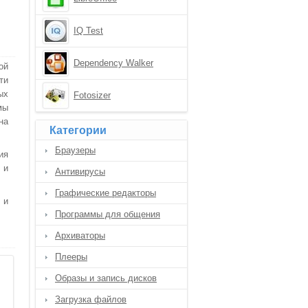
IQ Test
Dependency Walker
ой
ти
ых
Fotosizer
мы
на
Категории
Браузеры
ия
 и
Антивирусы
Графические редакторы
 и
Программы для общения
Архиваторы
Плееры
Образы и запись дисков
Загрузка файлов