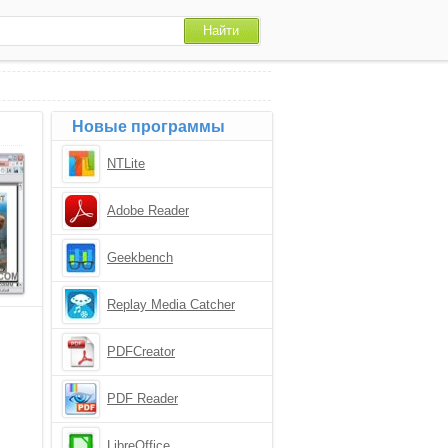
Новые программы
NTLite
Adobe Reader
Geekbench
Replay Media Catcher
PDFCreator
PDF Reader
LibreOffice