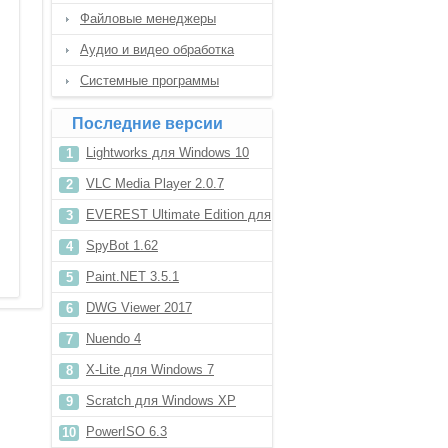
Файловые менеджеры
Аудио и видео обработка
Системные программы
Последние версии
Lightworks для Windows 10
VLC Media Player 2.0.7
EVEREST Ultimate Edition для
Windows 10
SpyBot 1.62
Paint.NET 3.5.1
DWG Viewer 2017
Nuendo 4
X-Lite для Windows 7
Scratch для Windows XP
PowerISO 6.3