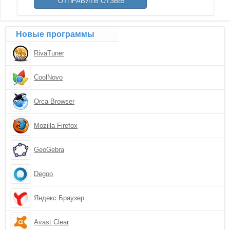
Новые программы
RivaTuner
CoolNovo
Orca Browser
Mozilla Firefox
GeoGebra
Degoo
Яндекс Браузер
Avast Clear