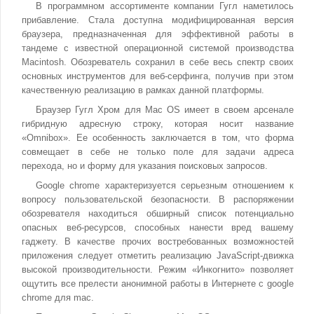
В программном ассортименте компании Гугл наметилось
прибавление. Стала доступна модифицированная версия
браузера, предназначенная для эффективной работы в
тандеме с известной операционной системой производства
Macintosh. Обозреватель сохранил в себе весь спектр своих
основных инструментов для веб-серфинга, получив при этом
качественную реализацию в рамках данной платформы.
Браузер Гугл Хром для Mac OS имеет в своем арсенале
гибридную адресную строку, которая носит название
«Omnibox». Ее особенность заключается в том, что форма
совмещает в себе не только поле для задачи адреса
перехода, но и форму для указания поисковых запросов.
Google chrome характеризуется серьезным отношением к
вопросу пользовательской безопасности. В распоряжении
обозревателя находиться обширный список потенциально
опасных веб-ресурсов, способных нанести вред вашему
гаджету. В качестве прочих востребованных возможностей
приложения следует отметить реализацию JavaScript-движка
высокой производительности. Режим «Инкогнито» позволяет
ощутить все прелести анонимной работы в Интернете c google
chrome для mac.